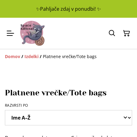
✨Pahljače zdaj v ponudbi! ✨
Domov
/
Izdelki
/
Platnene vrečke/Tote bags
Platnene vrečke/Tote bags
RAZVRSTI PO