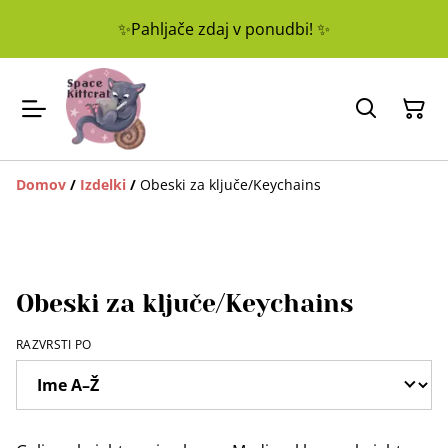
✨Pahljače zdaj v ponudbi! ✨
Domov
/
Izdelki
/
Obeski za ključe/Keychains
Obeski za ključe/Keychains
RAZVRSTI PO