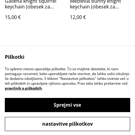
Galiena knight squirrel
Medieval bunny knight
keychain (obesek za
keychain (obesek za
ključe)
ključe)
15,00 €
12,00 €
Piškotki
Contact Us
Legal Terms
To spletno mesto uporablja piškotke. To so majhne datoteke, ki nam
Privacy Policy
Cookie Policy
pomagajo razumeti, kako uporabljate naše storitve, da lahko vašo izkušnjo
še dodatno izboljšamo. S klikom "Nastavitve piškotkov" lahko izveste več o
teh piškotkih in upravljate njihovo uporabo. Prav tako lahko preberete naš
pravilnik o piškotkih
.
Sprejmi vse
©
2026
Space Kittcrab online shop ✨
nastavitve piškotkov
powered by