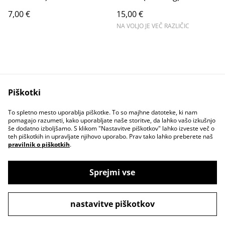
7,00 €
15,00 €
NA VOLJO JE VEČ RAZLIČIC
Piškotki
Contact Us
Legal Terms
To spletno mesto uporablja piškotke. To so majhne datoteke, ki nam
Privacy Policy
Cookie Policy
pomagajo razumeti, kako uporabljate naše storitve, da lahko vašo izkušnjo
še dodatno izboljšamo. S klikom "Nastavitve piškotkov" lahko izveste več o
teh piškotkih in upravljate njihovo uporabo. Prav tako lahko preberete naš
pravilnik o piškotkih
.
Sprejmi vse
©
2026
Space Kittcrab online shop ✨
nastavitve piškotkov
powered by