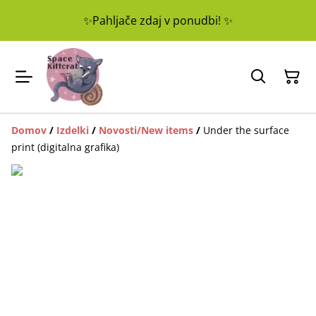
✨Pahljače zdaj v ponudbi! ✨
Domov
/
Izdelki
/
Novosti/New items
/
Under the surface
print (digitalna grafika)