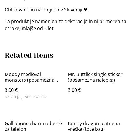
Oblikovano in natisnjeno v Sloveniji ❤
Ta produkt je namenjen za dekoracijo in ni primeren za
otroke, mlajše od 3 let.
Related items
Moody medieval
Mr. Buttlick single sticker
monsters (posamezna
(posamezna nalepka)
nalepka)
3,00 €
3,00 €
NA VOLJO JE VEČ RAZLIČIC
Gall phone charm (obesek
Bunny dragon platnena
za telefon)
vrečka (tote bag)