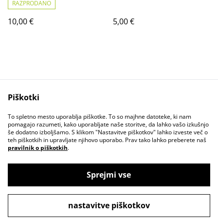
RAZPRODANO
10,00 €
5,00 €
Piškotki
Contact Us
Legal Terms
To spletno mesto uporablja piškotke. To so majhne datoteke, ki nam
Privacy Policy
Cookie Policy
pomagajo razumeti, kako uporabljate naše storitve, da lahko vašo izkušnjo
še dodatno izboljšamo. S klikom "Nastavitve piškotkov" lahko izveste več o
teh piškotkih in upravljate njihovo uporabo. Prav tako lahko preberete naš
pravilnik o piškotkih
.
Sprejmi vse
©
2026
Space Kittcrab online shop ✨
nastavitve piškotkov
powered by