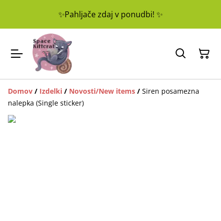
✨Pahljače zdaj v ponudbi! ✨
Domov
/
Izdelki
/
Novosti/New items
/
Siren posamezna
nalepka (Single sticker)