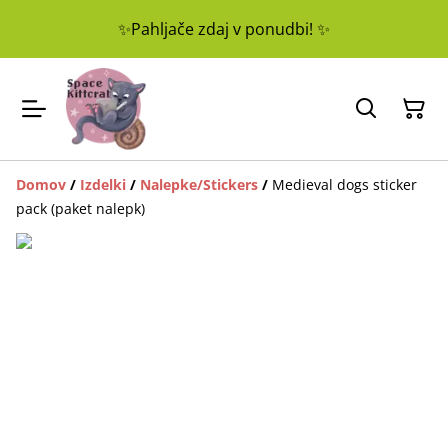
✨Pahljače zdaj v ponudbi! ✨
Domov
/
Izdelki
/
Nalepke/Stickers
/
Medieval dogs sticker
pack (paket nalepk)