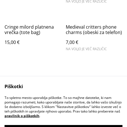
NA VOLJO JE VEČ RAZLIČIC
Cringe milord platnena
Medieval critters phone
vrečka (tote bag)
charms (obeski za telefon)
15,00 €
7,00 €
NA VOLJO JE VEČ RAZLIČIC
Piškotki
Contact Us
Legal Terms
To spletno mesto uporablja piškotke. To so majhne datoteke, ki nam
Privacy Policy
Cookie Policy
pomagajo razumeti, kako uporabljate naše storitve, da lahko vašo izkušnjo
še dodatno izboljšamo. S klikom "Nastavitve piškotkov" lahko izveste več o
teh piškotkih in upravljate njihovo uporabo. Prav tako lahko preberete naš
pravilnik o piškotkih
.