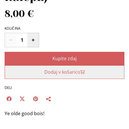
8,00 €
KOLIČINA
Kupite zdaj
Dodaj v košarico
DELI
Ye olde good bois!