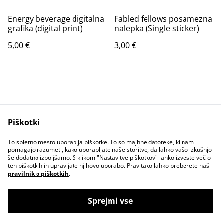
Energy beverage digitalna
Fabled fellows posamezna
grafika (digital print)
nalepka (Single sticker)
5,00 €
3,00 €
Piškotki
Contact Us
Legal Terms
To spletno mesto uporablja piškotke. To so majhne datoteke, ki nam
Privacy Policy
Cookie Policy
pomagajo razumeti, kako uporabljate naše storitve, da lahko vašo izkušnjo
še dodatno izboljšamo. S klikom "Nastavitve piškotkov" lahko izveste več o
teh piškotkih in upravljate njihovo uporabo. Prav tako lahko preberete naš
pravilnik o piškotkih
.
Sprejmi vse
©
2026
Space Kittcrab online shop ✨