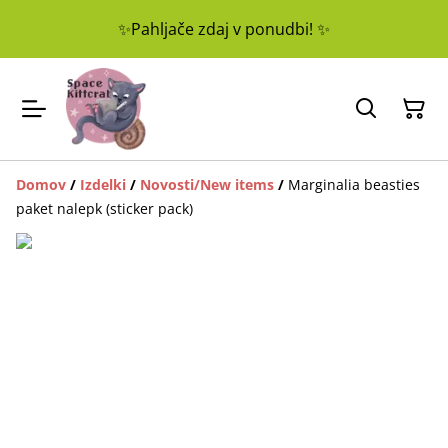
✨Pahljače zdaj v ponudbi! ✨
Domov
/
Izdelki
/
Novosti/New items
/
Marginalia beasties
paket nalepk (sticker pack)